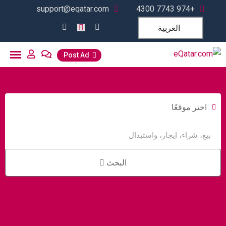
support@eqatar.com
+974 7743 4300
العربية
Post Ad
اختر موقعًا
البحث