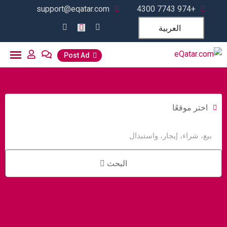
support@eqatar.com
+974 7743 4300
العربية
Post Ad
اختر موقعًا
البحث