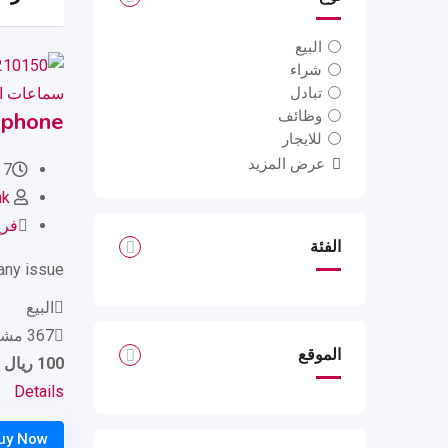
البيع
شراء
سماعات ا
تبادل
 phone
وظائف
للايجار
عرض المزيد
7 أشهر ago
nk
فري
الفئة
 any issue
البيع
367 مشاهدات
الموقع
100
ريال
Details