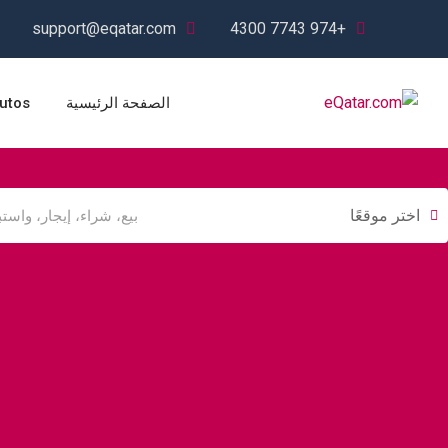
Ski
support@eqatar.com
+974 7743 4300
t
conten
الصفحة الرئيسية
utos
اختر موقعًا
السيارات والمركبات
البناء والتشييد
إلكترونيات است
الثقيلة