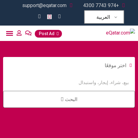
support@eqatar.com
+974 7743 4300
العربية
Post Ad
اختر موقعًا
البحث