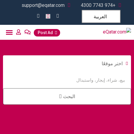
support@eqatar.com
+974 7743 4300
العربية
Post Ad
اختر موقعًا
البحث