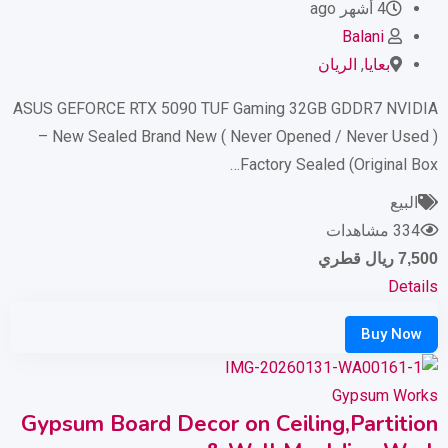
4 أشهر ago
Balani
بعايا
,
الريان
ASUS GEFORCE RTX 5090 TUF Gaming 32GB GDDR7 NVIDIA
– New Sealed Brand New ( Never Opened / Never Used )
Factory Sealed (Original Box…
البيع
334 مشاهدات
7,500
ريال قطري
Details
Gypsum Works
Gypsum Board Decor on Ceiling,Partition