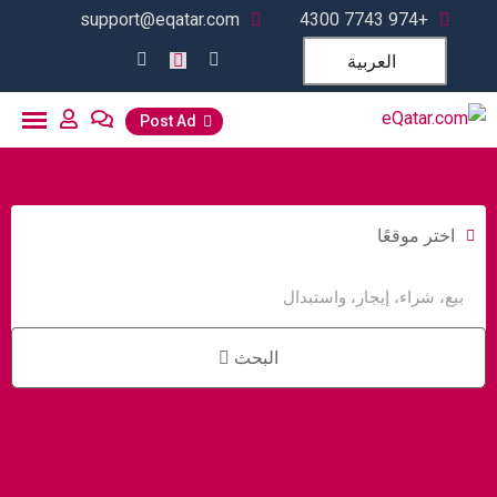
support@eqatar.com
+974 7743 4300
العربية
Post Ad
اختر موقعًا
البحث