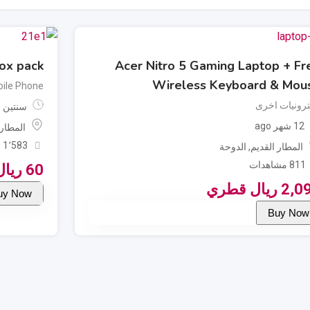
ox pack
Acer Nitro 5 Gaming Laptop + Fr
Wireless Keyboard & Mou
ile Phone
ترونيات اخرى
سنتين ago
12 شهر ago
المطار 
1٬583 مشاهدات
المطار القديم
,
الدوحة
811 مشاهدات
60
ريا
2,0
ريال قطري