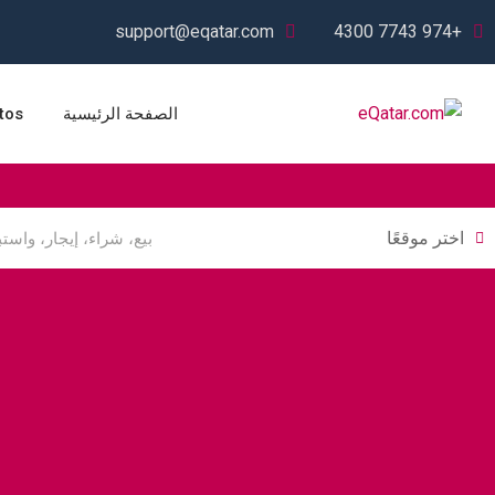
Ski
support@eqatar.com
+974 7743 4300
t
conten
الصفحة الرئيسية
tos
اختر موقعًا
السيارات والمركبات
البناء والتشييد
إلكترونيات است
الثقيلة