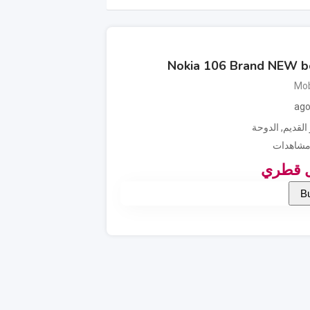
Nokia 106 Brand NEW b
Mob
القديم
,
الدوحة
ل قطري