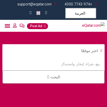
support@eqatar.com
+974 7743 4300
العربية
Post Ad
اختر موقعًا
البحث