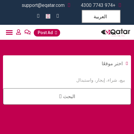
support@eqatar.com
+974 7743 4300
العربية
Post Ad
اختر موقعًا
البحث