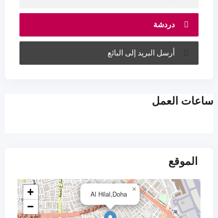
دردشة
أرسل البريد إلى البائع
ساعات العمل
الموقع
×
+
Al Hilal,Doha
−