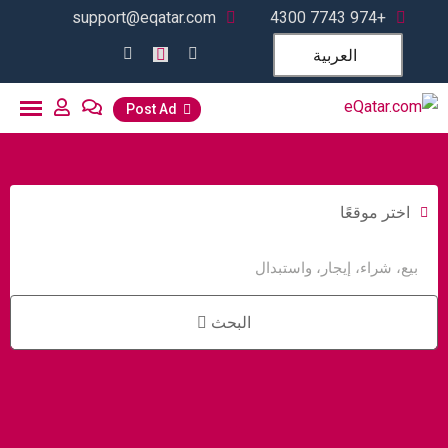
support@eqatar.com
+974 7743 4300
العربية
Post Ad
اختر موقعًا
البحث