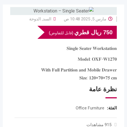
مارس 5, 2025 10:48 ص
السد
,
الدوحة
750
ريال قطري
(قابل للتفاوض)
𝐒𝐢𝐧𝐠𝐥𝐞 𝐒𝐞𝐚𝐭𝐞𝐫 𝐖𝐨𝐫𝐤𝐬𝐭𝐚𝐭𝐢𝐨𝐧
𝐌𝐨𝐝𝐞𝐥: 𝐎𝐗𝐅-𝐖𝟏𝟐𝟕𝟎
𝐖𝐢𝐭𝐡 𝐅𝐮𝐥𝐥 𝐏𝐚𝐫𝐭𝐢𝐭𝐢𝐨𝐧 𝐚𝐧𝐝 𝐌𝐨𝐛𝐢𝐥𝐞 𝐃𝐫𝐚𝐰𝐞𝐫
𝐒𝐢𝐳𝐞: 𝟏𝟐𝟎×𝟕𝟎×𝟕𝟓 𝐜𝐦
نظرة عامة
الفئة:
Office Furniture
915 مشاهدات