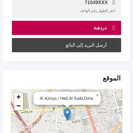
71049XXX
انقر لإظهار رقم الهاتف
دردشة
أرسل البريد إلى البائع
الموقع
×
+
Al Aziziya,17862,Al Sadd,Doha
−