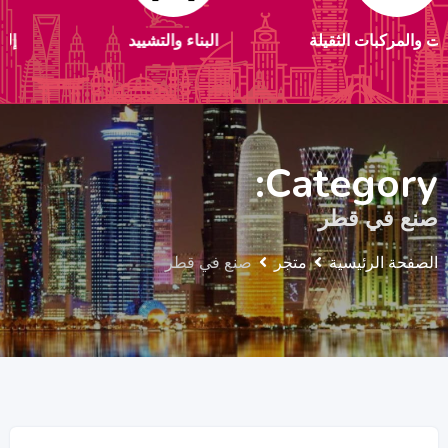
لثقيلة
البناء والتشييد
إلكترونيات استهلا
Category:
صنع في قطر
الصفحة الرئيسية
متجر
صنع في قطر