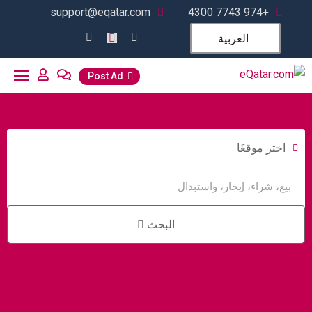
support@eqatar.com
+974 7743 4300
العربية
Post Ad
اختر موقعًا
البحث