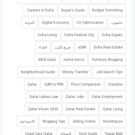
Careers in Doha
Buyer's Guide
Budget Furnishing
حاسوب
CV Optimization
Digital Economy
الدوحة
Doha Living
Doha Festival City
Doha Expats
Doha Real Estate
eSIM
فريج كليب
الغذاء
IKEA Qatar
Home Decor
Furniture Shopping
Neighborhood Guide
Money Transfer
Job Search Tips
Qatar
QAR to PKR
Price Comparison
Ooredoo
Qatar Labour Law
Qatar Jobs
Qatar Employment
Qatar Vision 2030
Qatar Real Estate
Qatar Living
Remittance
Selling Online
Shopping Tips
الاجتماعية
Tawar Mall
Tech Guide
النصائح
Used Cars Qatar