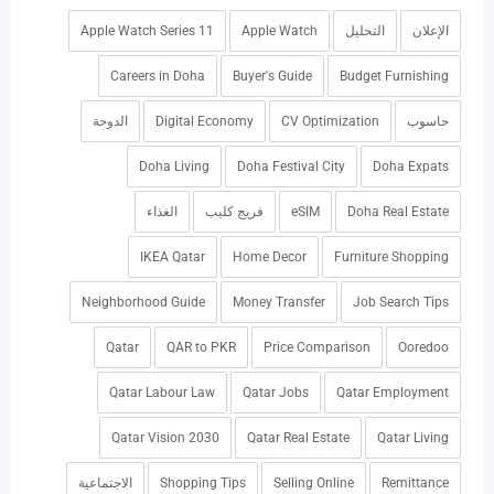
الإعلان
التحليل
Apple Watch
Apple Watch Series 11
Careers in Doha
Buyer's Guide
Budget Furnishing
حاسوب
CV Optimization
Digital Economy
الدوحة
Doha Living
Doha Festival City
Doha Expats
Doha Real Estate
eSIM
فريج كليب
الغذاء
IKEA Qatar
Home Decor
Furniture Shopping
Neighborhood Guide
Money Transfer
Job Search Tips
Qatar
QAR to PKR
Price Comparison
Ooredoo
Qatar Labour Law
Qatar Jobs
Qatar Employment
Qatar Vision 2030
Qatar Real Estate
Qatar Living
Remittance
Selling Online
Shopping Tips
الاجتماعية