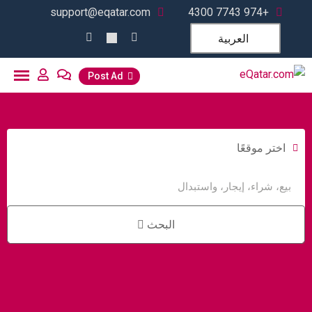
support@eqatar.com
+974 7743 4300
العربية
Post Ad
اختر موقعًا
البحث