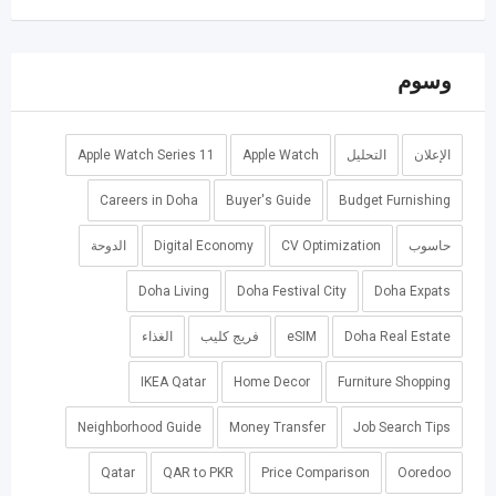
وسوم
الإعلان
التحليل
Apple Watch
Apple Watch Series 11
Careers in Doha
Buyer's Guide
Budget Furnishing
حاسوب
CV Optimization
Digital Economy
الدوحة
Doha Living
Doha Festival City
Doha Expats
Doha Real Estate
eSIM
فريج كليب
الغذاء
IKEA Qatar
Home Decor
Furniture Shopping
Neighborhood Guide
Money Transfer
Job Search Tips
Qatar
QAR to PKR
Price Comparison
Ooredoo