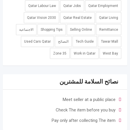
Qatar Labour Law
Qatar Jobs
Qatar Employment
Qatar Vision 2030
Qatar Real Estate
Qatar Living
Remittance
Selling Online
Shopping Tips
الاجتماعية
Tawar Mall
Tech Guide
النصائح
Used Cars Qatar
Zone 35
Work in Qatar
West Bay
نصائح السلامة للمشترين
Meet seller at a public place
Check The item before you buy
Pay only after collecting The item