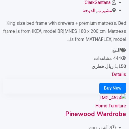
ClarkSantana
مشيرب
,
الدوحة
King size bed frame with drawers + premium mattress. Bed
frame is from IKEA, model BRIMNES 180 x 200 cm. Mattress
is from MATNAFLEX, model…
البيع
444 مشاهدات
1,150
ريال قطري
Details
Home Furniture
Pinewood Wardrobe
7 أشهر ago