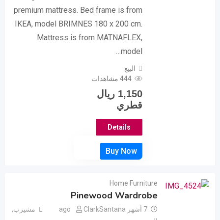
premium mattress. Bed frame is from
IKEA, model BRIMNES 180 x 200 cm.
Mattress is from MATNAFLEX,
model…
البيع
444 مشاهدات
1,150
ريال
قطري
Details
Home Furniture
Pinewood Wardrobe
7 أشهر ago
ClarkSantana
مشيرب
,