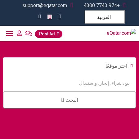
support@eqatar.com
+974 7743 4300
العربية
Post Ad
اختر موقعًا
البحث