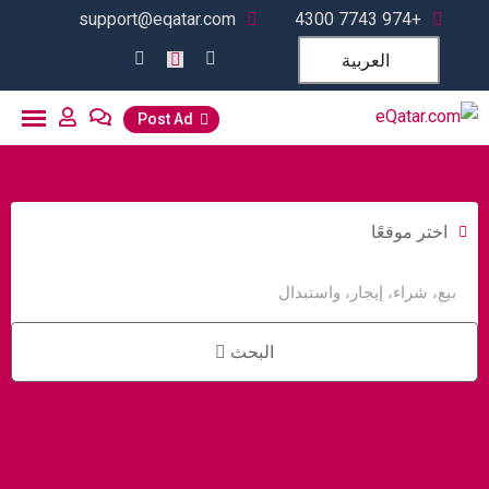
support@eqatar.com
+974 7743 4300
العربية
Post Ad
اختر موقعًا
البحث