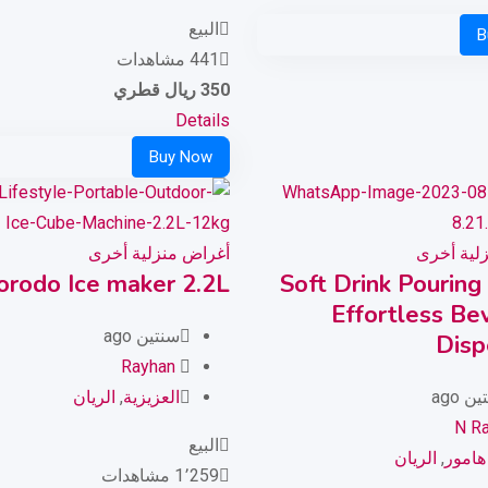
البيع
441 مشاهدات
350
ريال قطري
Details
لية أخرى
أغراض منزلية أخرى
orodo Ice maker 2.2L
Soft Drink Pouring
Effortless Be
سنتين ago
Disp
Rayhan
ن ago
العزيزية
,
الريان
N Ra
البيع
 هامور
,
الريان
1٬259 مشاهدات