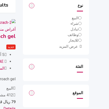
ults
نوع
البيع
شراء
أغراض منز
تبادل
ch gel
وظائف
للايجار
عرض المزيد
جديد
5 أشهر ago
AE
الفئة
الم
roach gel
البيع
الموقع
412 مشاهدات
79
ريال 
Details