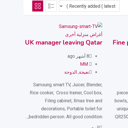
أغراض منزلية أخرى
UK manager leaving Qatar
Fine 
8 أشهر ago
MM
نعيجة
,
الدوحة
Samsung smart TV, Juicer, Blender,
Rice cooker, Cross trainer, Cool box,
6 pie
Filing cabinet, Xmas tree and
bowls,
decorations, Portable toilet for
uniqu
bedridden person. All good condition,…
QR250
البيع