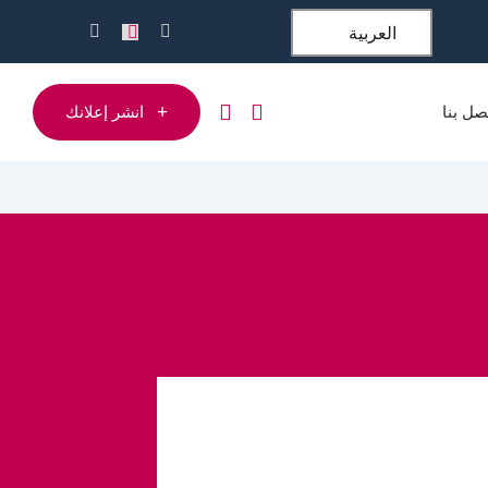
العربية
صل بنا
انشر إعلانك
البناء والتشييد