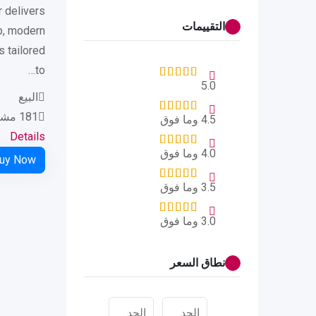
r delivers
التقييمات
p, modern
s tailored
to…
5.0
البيع
181 مشاهدات
4.5 وما فوق
Details
4.0 وما فوق
3.5 وما فوق
3.0 وما فوق
نطاق السعر