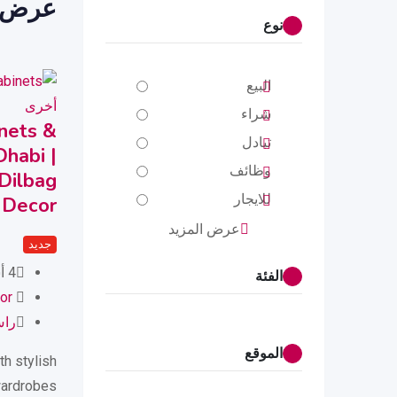
عرض 1 نتيج
نوع
البيع
أخرى
شراء
nets &
تبادل
habi |
وظائف
Dilbag
للايجار
Decor
عرض المزيد
جديد
4 أشهر ago
الفئة
or
راس
الموقع
th stylish
wardrobes