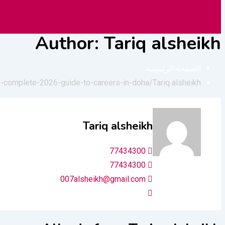
الثقيلة
Author: Tariq alsheikh
الصفحة الرئيسية
the-complete-2026-guide-to-careers-in-doha/
Tariq alsheikh
Tariq alsheikh
77434300
77434300
007alsheikh@gmail.com