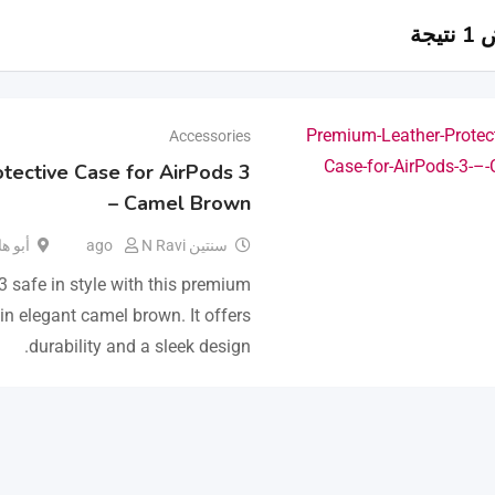
يجة
Accessories
tective Case for AirPods 3
– Camel Brown
سنتين ago
N Ravi
أبو ه
 safe in style with this premium
 in elegant camel brown. It offers
durability and a sleek design.