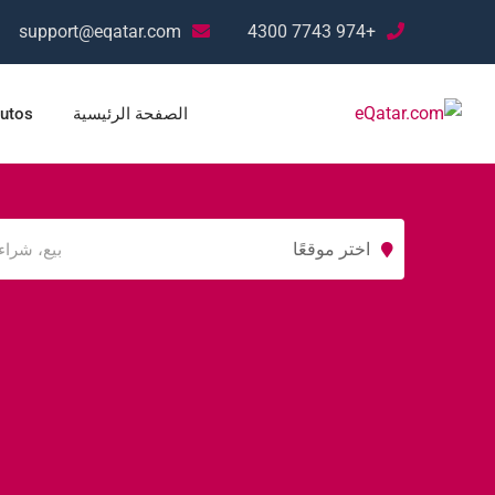
support@eqatar.com
+974 7743 4300
الصفحة الرئيسية
utos
اختر موقعًا
السيارات والمركبات
البناء والتشييد
إلك
الثقيلة