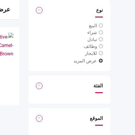
عرض 1 نت
نوع
البيع
شراء
تبادل
وظائف
للايجار
عرض المزيد
الفئة
الموقع