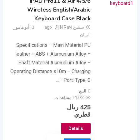
iPAD Pro11 & Air 4/5/6
Wireless English/Arabic
Keyboard Case Black
سنتين ago
N Ravi
أبو هامور
,
الريان
Specifications – Main Material PU
leather + ABS + Alumunium Alloy –
Shaft Material Alumunium Alloy –
Operating Distance s10m – Charging
Port: Type-C –…
البيع
1٬072 مشاهدات
425
ريال
قطري
Details