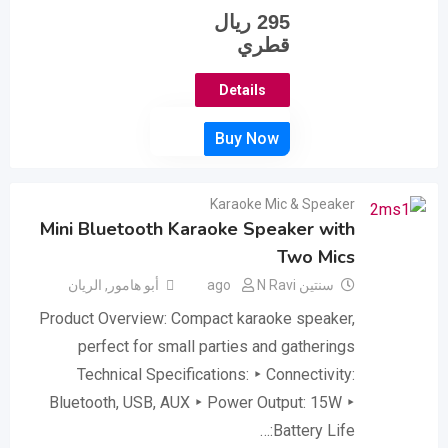
295
ريال
قطري
Details
Karaoke Mic & Speaker
Mini Bluetooth Karaoke Speaker with
Two Mics
سنتين ago
N Ravi
أبو هامور
,
الريان
Product Overview: Compact karaoke speaker,
perfect for small parties and gatherings
Technical Specifications: ‣ Connectivity:
Bluetooth, USB, AUX ‣ Power Output: 15W ‣
Battery Life:…