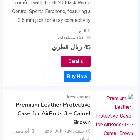
comfort with the HEYU Black Wired
Control Sports Earphone, featuring a
3.5 mm jack for easy connectivity.
البيع
959 مشاهدات
45
ريال قطري
Details
Accessories
Premium Leather Protective
Case for AirPods 3 – Camel
Brown
سنتين ago
N Ravi
أبو هامور
,
الريان