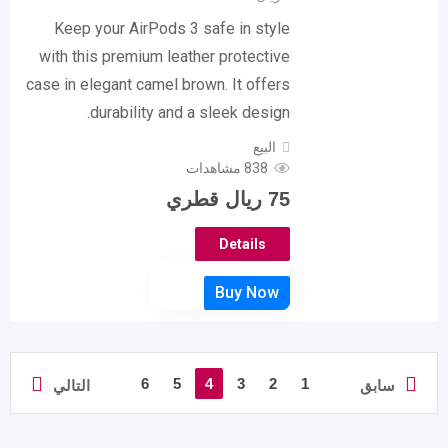
Keep your AirPods 3 safe in style
with this premium leather protective
case in elegant camel brown. It offers
durability and a sleek design.
البيع
838 مشاهدات
75
ريال قطري
Details
6
5
4
3
2
1
سابق
التالي