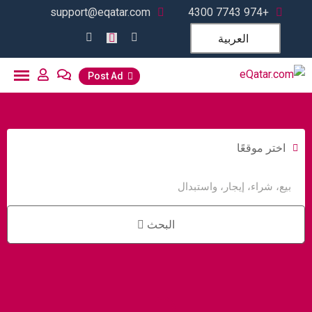
support@eqatar.com
+974 7743 4300
العربية
Post Ad
اختر موقعًا
البحث