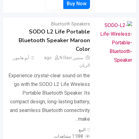
Bluetooth Speakers
SODO L2 Life Portable
Bluetooth Speaker Maroon
Color
سنتين ago
N Ravi
أبو هامور
,
الريان
Experience crystal-clear sound on the
go with the SODO L2 Life Wireless
Portable Bluetooth Speaker. Its
compact design, long-lasting battery,
and seamless Bluetooth connectivity
make…
البيع
1٬088 مشاهدات