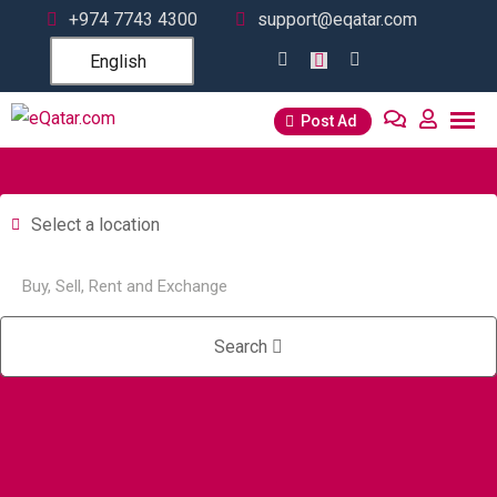
Skip
+974 7743 4300
support@eqatar.com
to
English
content
Post Ad
Select a location
Search