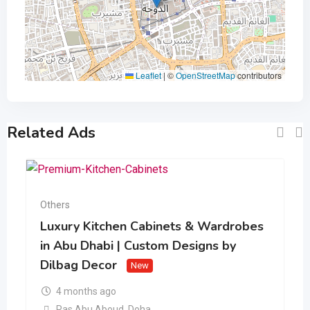
Leaflet
|
©
OpenStreetMap
contributors
Related Ads
Others
Luxury Kitchen Cabinets & Wardrobes
in Abu Dhabi | Custom Designs by
Dilbag Decor
New
4 months ago
Ras Abu Aboud
,
Doha