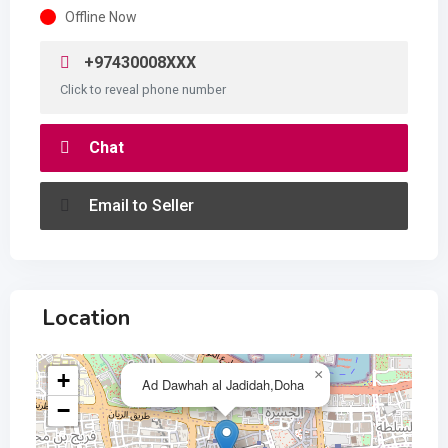
Offline Now
+97430008XXX
Click to reveal phone number
Chat
Email to Seller
Location
×
+
Ad Dawhah al Jadidah,Doha
−